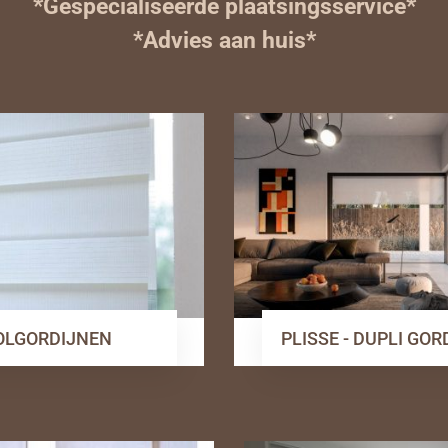
*Gespecialiseerde plaatsingsservice*
*Advies aan huis*
OLGORDIJNEN
PLISSE - DUPLI GO