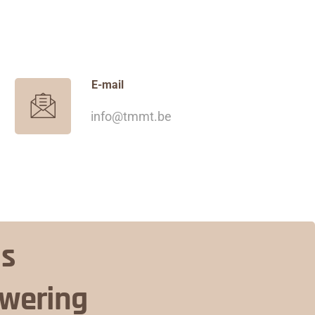
E-mail
info@tmmt.be
is
nwering