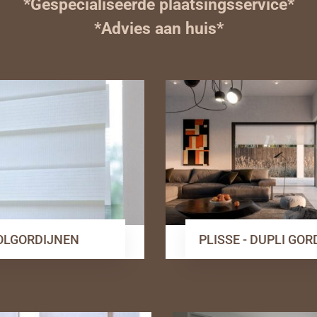
*Gespecialiseerde plaatsingsservice*
*Advies aan huis*
OLGORDIJNEN
PLISSE - DUPLI GO