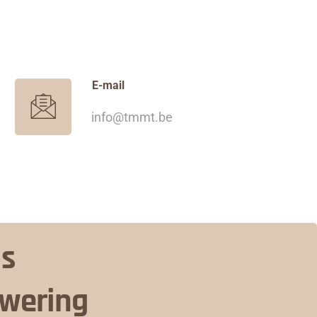
E-mail
info@tmmt.be
is
nwering