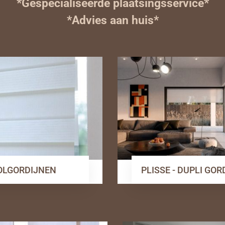
*Gespecialiseerde plaatsingsservice*
*Advies aan huis*
OLGORDIJNEN
PLISSE - DUPLI GO