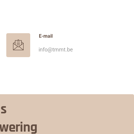
E-mail
info@tmmt.be
is
nwering