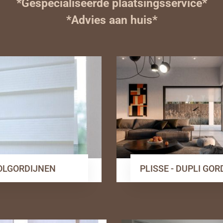
*Gespecialiseerde plaatsingsservice*
*Advies aan huis*
OLGORDIJNEN
PLISSE - DUPLI GO