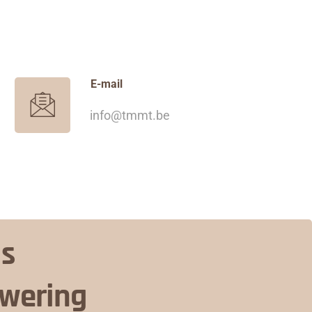
E-mail
info@tmmt.be
is
nwering