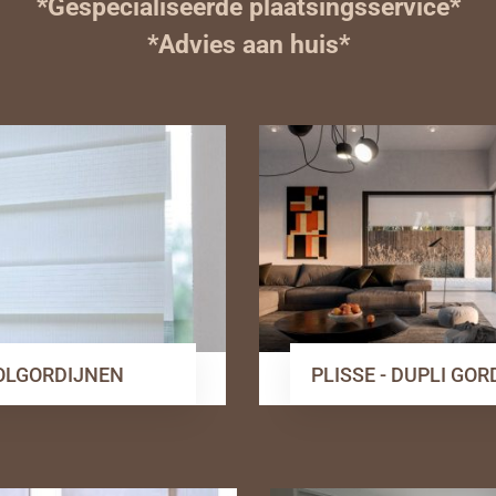
*Gespecialiseerde plaatsingsservice*
*Advies aan huis*
OLGORDIJNEN
PLISSE - DUPLI GO