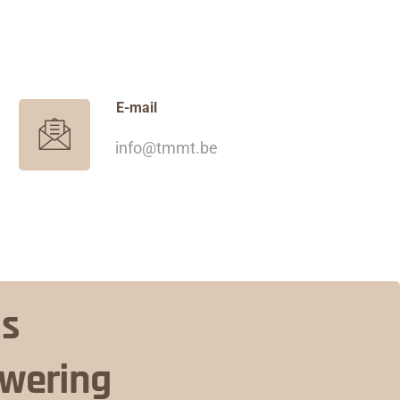
E-mail
info@tmmt.be
is
nwering