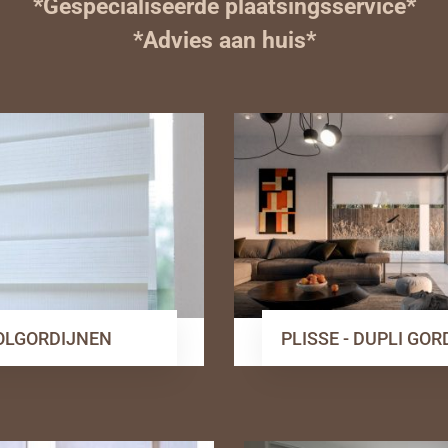
*Gespecialiseerde plaatsingsservice*
*Advies aan huis*
OLGORDIJNEN
PLISSE - DUPLI GO